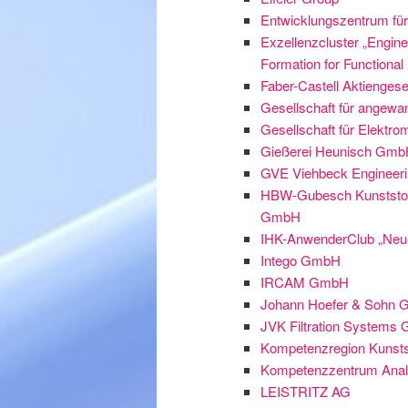
Entwicklungszentrum fü
Exzellenzcluster „Engine
Formation for Functional
Faber-Castell Aktiengese
Gesellschaft für angew
Gesellschaft für Elektr
Gießerei Heunisch Gmb
GVE Viehbeck Engineer
HBW-Gubesch Kunststo
GmbH
IHK-AnwenderClub „Neue 
Intego GmbH
IRCAM GmbH
Johann Hoefer & Sohn 
JVK Filtration Systems
Kompetenzregion Kunststo
Kompetenzzentrum Analyt
LEISTRITZ AG