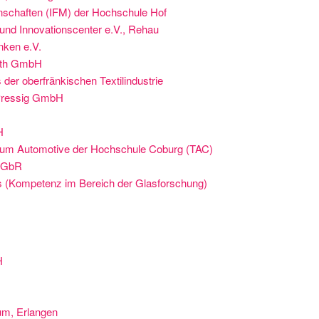
senschaften (IFM) der Hochschule Hof
d Innovationscenter e.V., Rehau
nken e.V.
uth GmbH
er oberfränkischen Textilindustrie
Pressig GmbH
H
trum Automotive der Hochschule Coburg (TAC)
n GbR
Kompetenz im Bereich der Glasforschung)
H
um, Erlangen