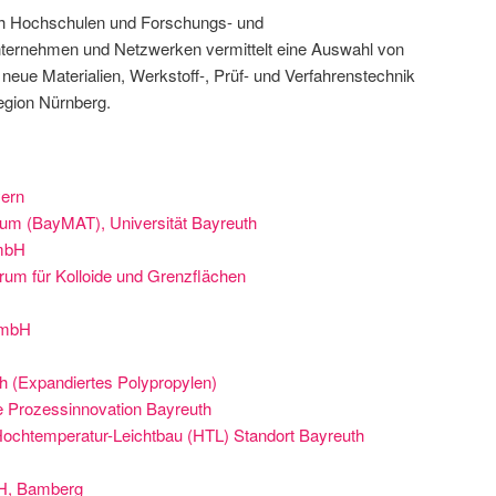
ch Hochschulen und Forschungs- und
nternehmen und Netzwerken vermittelt eine Auswahl von
r neue Materialien, Werkstoff-, Prüf- und Verfahrenstechnik
egion Nürnberg.
ern
rum (BayMAT), Universität Bayreuth
mbH
um für Kolloide und Grenzflächen
GmbH
 (Expandiertes Polypropylen)
e Prozessinnovation Bayreuth
Hochtemperatur-Leichtbau (HTL) Standort Bayreuth
H, Bamberg