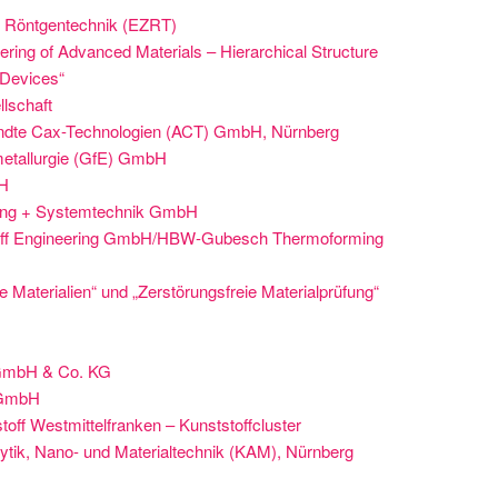
r Röntgentechnik (EZRT)
ering of Advanced Materials – Hierarchical Structure
 Devices“
llschaft
andte Cax-Technologien (ACT) GmbH, Nürnberg
ometallurgie (GfE) GmbH
H
ing + Systemtechnik GmbH
ff Engineering GmbH/HBW-Gubesch Thermoforming
Materialien“ und „Zerstörungsfreie Materialprüfung“
GmbH & Co. KG
 GmbH
ff Westmittelfranken – Kunststoffcluster
ik, Nano- und Materialtechnik (KAM), Nürnberg