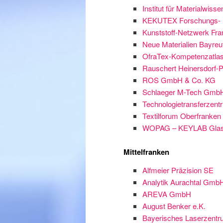
Institut für Materialwis
KEKUTEX Forschungs- un
Kunststoff-Netzwerk Fra
Neue Materialien Bayre
OfraTex-Kompetenzatlas d
Rauschert Heinersdorf-
ROS GmbH & Co. KG
Schlaeger M-Tech Gmb
Technologietransferzen
Textilforum Oberfranke
WOPAG – KEYLAB Glas (
Mittelfranken
Alfmeier Präzision SE
Analytik Aurachtal Gmb
AREVA GmbH
August Benker e.K.
Bayerisches Laserzentr