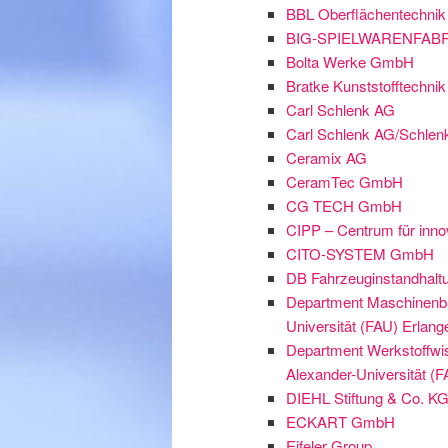
BBL Oberflächentechni
BIG-SPIELWARENFABR
Bolta Werke GmbH
Bratke Kunststofftechn
Carl Schlenk AG
Carl Schlenk AG/Schlen
Ceramix AG
CeramTec GmbH
CG TECH GmbH
CIPP – Centrum für inno
CITO-SYSTEM GmbH
DB Fahrzeuginstandhal
Department Maschinenbau
Universität (FAU) Erlan
Department Werkstoffwiss
Alexander-Universität (
DIEHL Stiftung & Co. K
ECKART GmbH
Eifeler Group