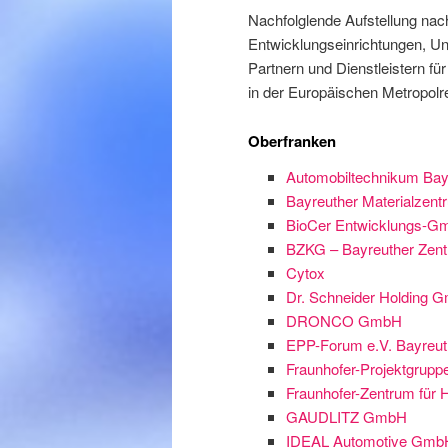
Inhalt
Inhalt
Nachfolglende Aufstellung na
Entwicklungseinrichtungen, U
springen
springen
Partnern und Dienstleistern fü
in der Europäischen Metropolr
Oberfranken
Automobiltechnikum Bay
Bayreuther Materialzent
BioCer Entwicklungs-G
BZKG – Bayreuther Zentr
Cytox
Dr. Schneider Holding 
DRONCO GmbH
EPP-Forum e.V. Bayreuth
Fraunhofer-Projektgrupp
Fraunhofer-Zentrum für 
GAUDLITZ GmbH
IDEAL Automotive Gmb