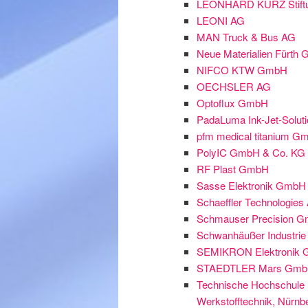
LEONHARD KURZ Stiftu
LEONI AG
MAN Truck & Bus AG
Neue Materialien Fürth
NIFCO KTW GmbH
OECHSLER AG
Optoflux GmbH
PadaLuma Ink-Jet-Solu
pfm medical titanium G
PolyIC GmbH & Co. KG
RF Plast GmbH
Sasse Elektronik GmbH
Schaeffler Technologies
Schmauser Precision 
Schwanhäußer Industri
SEMIKRON Elektronik 
STAEDTLER Mars GmbH
Technische Hochschule
Werkstofftechnik, Nürnb