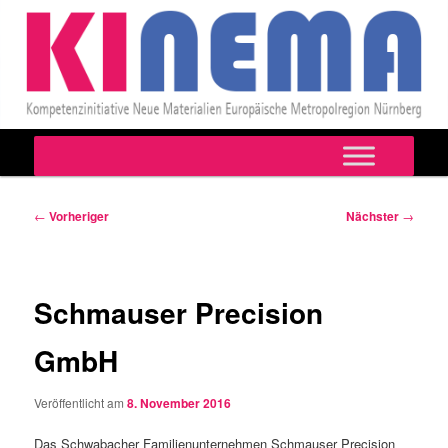
Hauptmenü
Zum
primären
Beitragsnavigation
←
Vorheriger
Nächster
→
Inhalt
springen
Schmauser Precision
GmbH
Veröffentlicht am
8. November 2016
Das Schwabacher Familienunternehmen Schmauser Precision