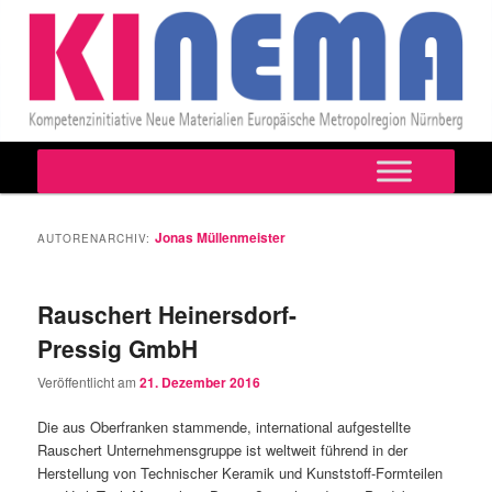
Hauptmenü
Zum
Zum
primären
sekundären
Jonas Müllenmeister
AUTORENARCHIV:
Inhalt
Inhalt
Rauschert Heinersdorf-
springen
springen
Pressig GmbH
Veröffentlicht am
21. Dezember 2016
Die aus Oberfranken stammende, international aufgestellte
Rauschert Unternehmensgruppe ist weltweit führend in der
Herstellung von Technischer Keramik und Kunststoff-Formteilen