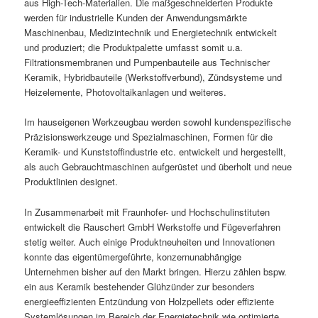
aus High-Tech-Materialien. Die maßgeschneiderten Produkte
werden für industrielle Kunden der Anwendungsmärkte
Maschinenbau, Medizintechnik und Energietechnik entwickelt
und produziert; die Produktpalette umfasst somit u.a.
Filtrationsmembranen und Pumpenbauteile aus Technischer
Keramik, Hybridbauteile (Werkstoffverbund), Zündsysteme und
Heizelemente, Photovoltaikanlagen und weiteres.
Im hauseigenen Werkzeugbau werden sowohl kundenspezifische
Präzisionswerkzeuge und Spezialmaschinen, Formen für die
Keramik- und Kunststoffindustrie etc. entwickelt und hergestellt,
als auch Gebrauchtmaschinen aufgerüstet und überholt und neue
Produktlinien designet.
In Zusammenarbeit mit Fraunhofer- und Hochschulinstituten
entwickelt die Rauschert GmbH Werkstoffe und Fügeverfahren
stetig weiter. Auch einige Produktneuheiten und Innovationen
konnte das eigentümergeführte, konzernunabhängige
Unternehmen bisher auf den Markt bringen. Hierzu zählen bspw.
ein aus Keramik bestehender Glühzünder zur besonders
energieeffizienten Entzündung von Holzpellets oder effiziente
Systemlösungen im Bereich der Energietechnik wie optimierte