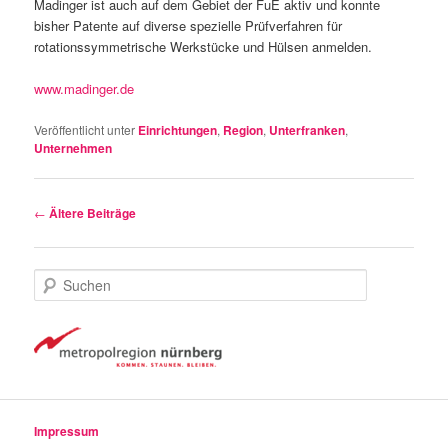
Madinger ist auch auf dem Gebiet der FuE aktiv und konnte
bisher Patente auf diverse spezielle Prüfverfahren für
rotationssymmetrische Werkstücke und Hülsen anmelden.
www.madinger.de
Veröffentlicht unter
Einrichtungen
,
Region
,
Unterfranken
,
Unternehmen
Beitragsnavigation
←
Ältere Beiträge
S
u
c
h
e
n
Impressum