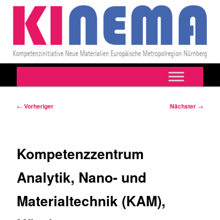
Hauptmenü
Zum
primären
Beitragsnavigation
←
Vorheriger
Nächster
→
Inhalt
springen
Kompetenzzentrum
Analytik, Nano- und
Materialtechnik (KAM),