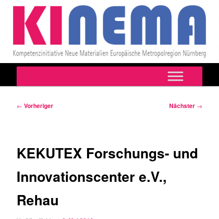
Hauptmenü
Zum
primären
Beitragsnavigation
←
Vorheriger
Nächster
→
Inhalt
springen
KEKUTEX Forschungs- und
Innovationscenter e.V.,
Rehau