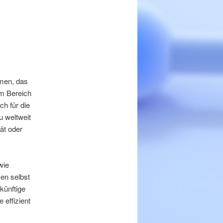
hmen, das
im Bereich
ch für die
u weltweit
ät oder
wie
en selbst
künftige
 effizient