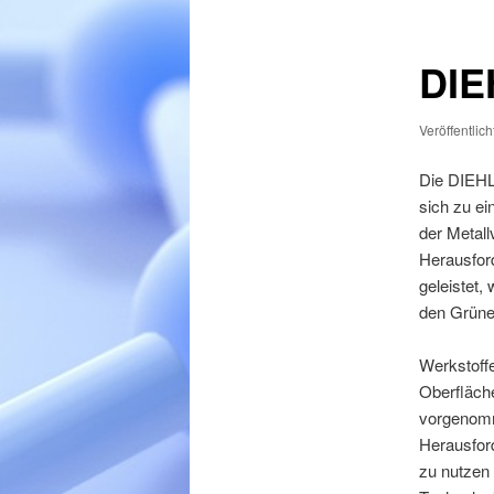
Inhalt
springen
DIE
Veröffentlic
Die DIEHL 
sich zu e
der Metall
Herausford
geleistet,
den Grüne
Werkstoff
Oberfläch
vorgenomm
Herausford
zu nutzen 