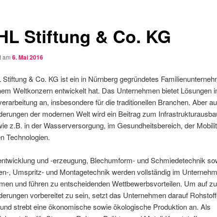
HL Stiftung & Co. KG
ht am
6. Mai 2016
Stiftung & Co. KG ist ein in Nürnberg gegründetes Familienunterne
inem Weltkonzern entwickelt hat. Das Unternehmen bietet Lösungen 
verarbeitung an, insbesondere für die traditionellen Branchen. Aber au
erungen der modernen Welt wird ein Beitrag zum Infrastrukturausba
 wie z.B. in der Wasserversorgung, im Gesundheitsbereich, der Mobilit
n Technologien.
entwicklung und -erzeugung, Blechumform- und Schmiedetechnik so
en-, Umspritz- und Montagetechnik werden vollständig im Unternehm
en und führen zu entscheidenden Wettbewerbsvorteilen. Um auf zu
erungen vorbereitet zu sein, setzt das Unternehmen darauf Rohstoffe
und strebt eine ökonomische sowie ökologische Produktion an. Als