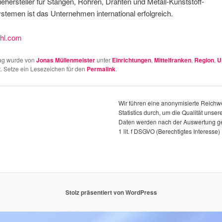
ehersteller für Stangen, Rohren, Drähten und Metall-Kunststoff-
temen ist das Unternehmen international erfolgreich.
hl.com
rag wurde von
Jonas Müllenmeister
unter
Einrichtungen
,
Mittelfranken
,
Region
,
U
ht. Setze ein Lesezeichen für den
Permalink
.
Wir führen eine anonymisierte Reich
Statistics durch, um die Qualität unse
Daten werden nach der Auswertung gel
1 lit. f DSGVO (Berechtigtes Interesse)
Stolz präsentiert von WordPress