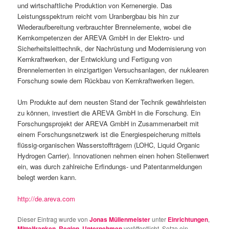
und wirtschaftliche Produktion von Kernenergie. Das
Leistungsspektrum reicht vom Uranbergbau bis hin zur
Wiederaufbereitung verbrauchter Brennelemente, wobei die
Kernkompetenzen der AREVA GmbH in der Elektro- und
Sicherheitsleittechnik, der Nachrüstung und Modernisierung von
Kernkraftwerken, der Entwicklung und Fertigung von
Brennelementen in einzigartigen Versuchsanlagen, der nuklearen
Forschung sowie dem Rückbau von Kernkraftwerken liegen.
Um Produkte auf dem neusten Stand der Technik gewährleisten
zu können, investiert die AREVA GmbH in die Forschung. Ein
Forschungsprojekt der AREVA GmbH in Zusammenarbeit mit
einem Forschungsnetzwerk ist die Energiespeicherung mittels
flüssig-organischen Wasserstoffträgern (LOHC, Liquid Organic
Hydrogen Carrier). Innovationen nehmen einen hohen Stellenwert
ein, was durch zahlreiche Erfindungs- und Patentanmeldungen
belegt werden kann.
http://de.areva.com
Dieser Eintrag wurde von
Jonas Müllenmeister
unter
Einrichtungen
,
Mittelfranken
,
Region
,
Unternehmen
veröffentlicht. Setze ein