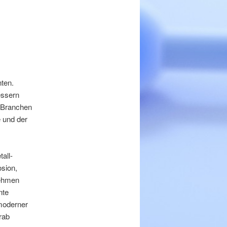
nten.
bessern
n Branchen
e und der
all-
sion,
nehmen
nte
moderner
rab