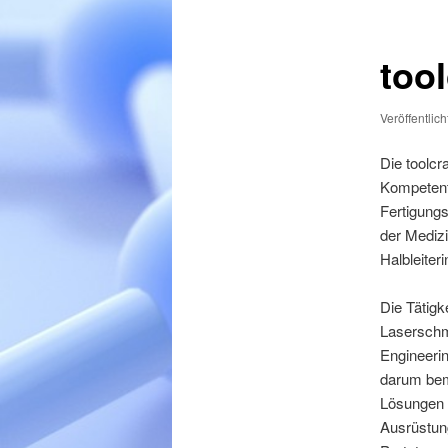
Inhalt
springen
too
Veröffentlic
Die toolcr
Kompetente
Fertigung
der Medizi
Halbleiteri
Die Tätigk
Laserschm
Engineerin
darum bemü
Lösungen 
Ausrüstun