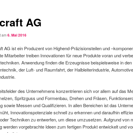
lcraft AG
ht am
6. Mai 2016
aft AG ist ein Produzent von Highend-Präzisionsteilen und –kompone
 Mitarbeiter treiben Innovationen für neue Produkte voran und ver
stechniken. Anwendung finden die Erzeugnisse beispielsweise in de
ntechnik, der Luft- und Raumfahrt, der Halbleiterindustrie, Automotiv
ndustrie.
eitsfelder des Unternehmens konzentrieren sich vor allem auf das Met
elzen, Spritzguss und Formenbau, Drehen und Fräsen, Funktionsero
g sowie Messen und Qualifizieren. In allen Bereichen ist das Unter
ht, Innovationspotenziale schnell zu erkennen und daraufhin effizie
oder Techniken zu entwerfen, um diese umzusetzen. Aufgrund von 
g werden vorgebrachte Ideen zum fertigen Produkt entwickelt und vo